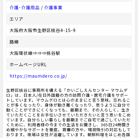
介護･介護用品
/
介護事業
エリア
大阪府大阪市生野区桃谷4-15-9
路線
大阪環状線⇒⇒⇒桃谷駅
ホームページURL
https://maumdero.co.jp/
生野区桃谷に事務所を構える「かいごしえんセンター マウムデ
ロ」は、日本人/在日外国籍の方の訪問介護・居宅介護をサポー
トしています。マウムデロとは心のままにと言う意味。忘れるこ
とが多くなったり、身体が動き難くなったり、思うように自分で
動くことができにくくなっても、最期まで、その人らしく、生き
ていただくことをお手伝いさせていただきたいと言う思いをこめ
ています。自分らしい暮らしを最期までご自宅で過ごしていただ
くために、利用者様の今までの生活をお聞きし、365日24時間き
め細やかなサポートを徹底。胃瘻の方や、喀痰吸引の対応もして
おります。現場は女性が活躍しています。朝鮮料理をはじめ各国