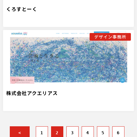
くろすとーく
デザイン事務所
株式会社アクエリアス
<
1
2
3
4
5
6