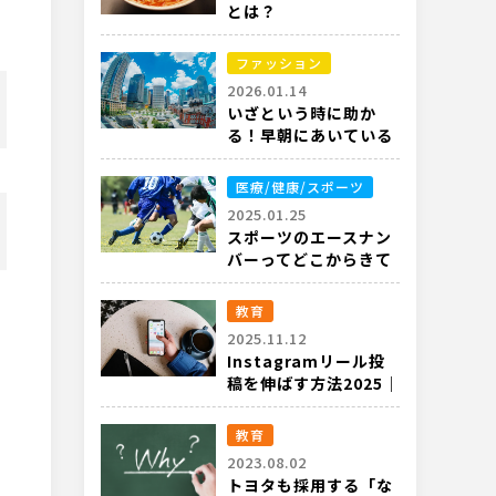
とは？
ファッション
2026.01.14
いざという時に助か
る！早朝にあいている
都内の衣料品店
医療/健康/スポーツ
2025.01.25
スポーツのエースナン
バーってどこからきて
るの？
教育
2025.11.12
Instagramリール投
稿を伸ばす方法2025｜
最新アルゴリズムと実
践テクニック
教育
2023.08.02
トヨタも採用する「な