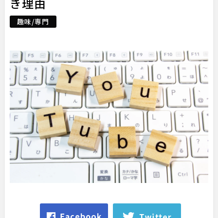
き理由
趣味/専門