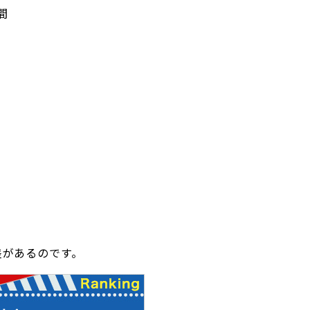
間
間
差があるのです。