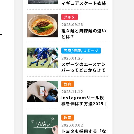
ィギュアスケート衣装
のルールや重要性と
は？
グルメ
2025.09.26
担々麺と麻辣麺の違い
とは？
医療/健康/スポーツ
2025.01.25
スポーツのエースナン
バーってどこからきて
るの？
教育
2025.11.12
Instagramリール投
稿を伸ばす方法2025｜
最新アルゴリズムと実
践テクニック
教育
2023.08.02
トヨタも採用する「な