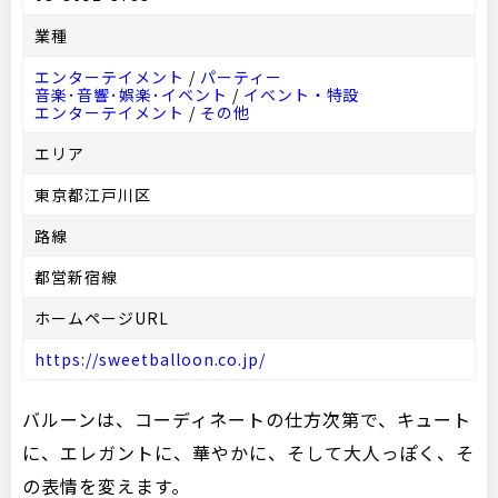
業種
エンターテイメント
/
パーティー
音楽･音響･娯楽･イベント
/
イベント・特設
エンターテイメント
/
その他
エリア
東京都江戸川区
路線
都営新宿線
ホームページURL
https://sweetballoon.co.jp/
バルーンは、コーディネートの仕方次第で、キュート
に、エレガントに、華やかに、そして大人っぽく、そ
の表情を変えます。