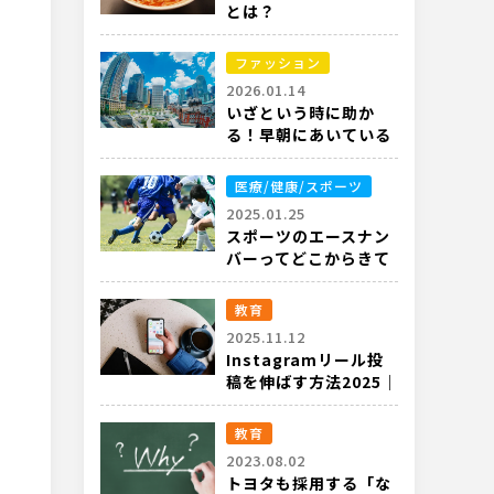
とは？
ファッション
2026.01.14
いざという時に助か
る！早朝にあいている
都内の衣料品店
医療/健康/スポーツ
2025.01.25
スポーツのエースナン
バーってどこからきて
るの？
教育
2025.11.12
Instagramリール投
稿を伸ばす方法2025｜
最新アルゴリズムと実
践テクニック
教育
2023.08.02
トヨタも採用する「な