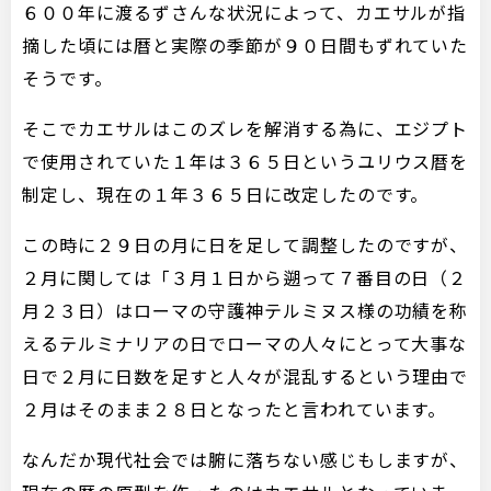
６００年に渡るずさんな状況によって、カエサルが指
摘した頃には暦と実際の季節が９０日間もずれていた
そうです。
そこでカエサルはこのズレを解消する為に、エジプト
で使用されていた１年は３６５日というユリウス暦を
制定し、現在の１年３６５日に改定したのです。
この時に２９日の月に日を足して調整したのですが、
２月に関しては「３月１日から遡って７番目の日（２
月２３日）はローマの守護神テルミヌス様の功績を称
えるテルミナリアの日でローマの人々にとって大事な
日で２月に日数を足すと人々が混乱するという理由で
２月はそのまま２８日となったと言われています。
なんだか現代社会では腑に落ちない感じもしますが、